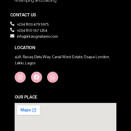
revamping and barbing.
CONTACT US
+234 803 479 5975
+234 810 157 1254
info@kkasignatures.com
LOCATION
42A, Rasaq Eletu Way, Canal West Estate, Osapa London,
Lekki, Lagos
OUR PLACE