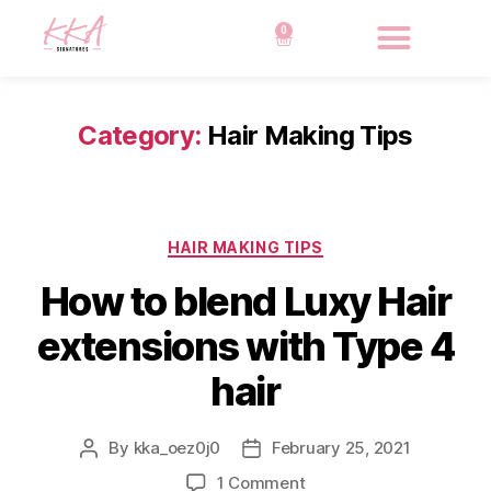
0
Category:
Hair Making Tips
HAIR MAKING TIPS
How to blend Luxy Hair
extensions with Type 4
hair
By
kka_oez0j0
February 25, 2021
1 Comment