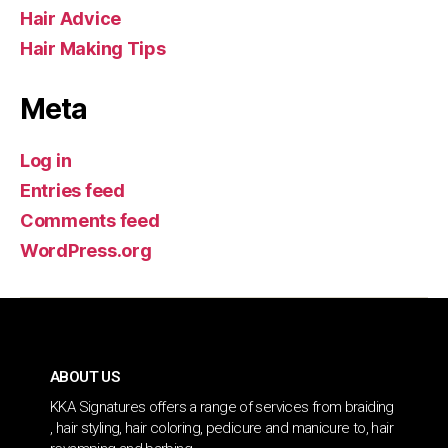
Hair Advice
Hair Making Tips
Meta
Log in
Entries feed
Comments feed
WordPress.org
ABOUT US
KKA Signatures offers a range of services from braiding
, hair styling, hair coloring, pedicure and manicure to, hair